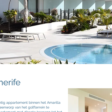
nerife
htig appartement binnen het Amarilla
enworp van het golfterrein te