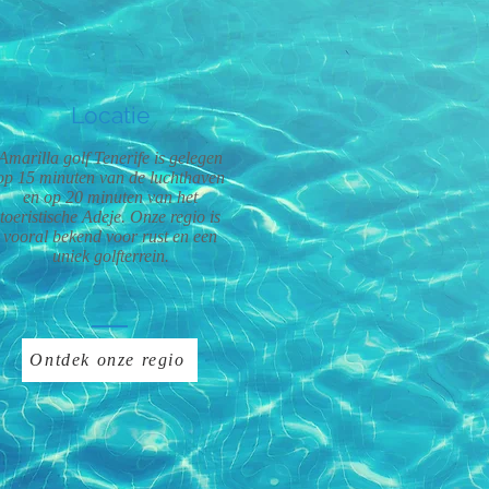
Locatie
Amarilla golf Tenerife is gelegen
op 15 minuten van de luchthaven
en op 20 minuten van het
toeristische Adeje. Onze regio is
vooral bekend voor rust en een
uniek golfterrein.
Ontdek onze regio