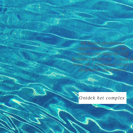
Appartementen
Wij bieden gloednieuwe
appartementen aan in het
complex van Amarilla Golf
Residence in Tenerife. U heeft d
keuze uit 1 slaapkamer of een 2
slaapkamer appartement.
Ontdek het complex