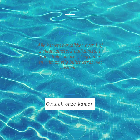
Kamers
Alle kamers beschikken over 1 of
2 slaapkamers, 2 badkamers, 1
apart toilet, keuken, leefruimte
e
en ruim zonnig buitenterras met
ligstoelen.
Ontdek onze kamer