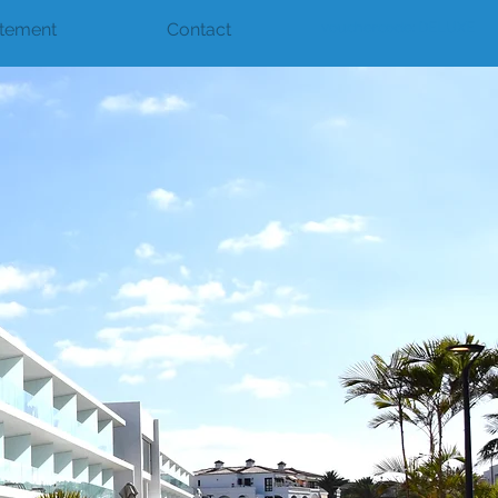
tement
Contact
vouchercode: DELUXE