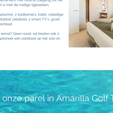
ppartement met directe toegang tot het
t is met de nodige ligbedden.
pkamer, 2 badkamers, toilet, volledige
dubbel zetelbed, 2 smart TV's, groot
zwembad.
 wenst? Geen nood, wij bieden ook 2
tioneel een zetelbed op het 1ste en
onze parel in Amarilla Golf 